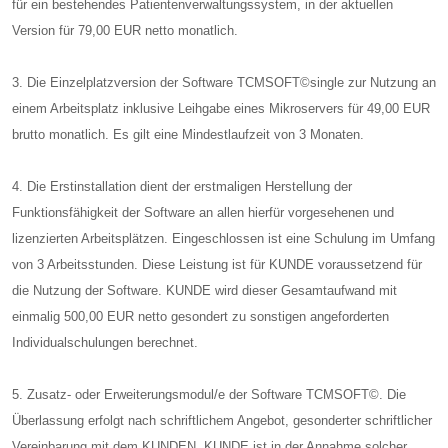
für ein bestehendes Patientenverwaltungssystem, in der aktuellen
Version für 79,00 EUR netto monatlich.
3. Die Einzelplatzversion der Software TCMSOFT©single zur Nutzung an
einem Arbeitsplatz inklusive Leihgabe eines Mikroservers für 49,00 EUR
brutto monatlich. Es gilt eine Mindestlaufzeit von 3 Monaten.
4. Die Erstinstallation dient der erstmaligen Herstellung der
Funktionsfähigkeit der Software an allen hierfür vorgesehenen und
lizenzierten Arbeitsplätzen. Eingeschlossen ist eine Schulung im Umfang
von 3 Arbeitsstunden. Diese Leistung ist für KUNDE voraussetzend für
die Nutzung der Software. KUNDE wird dieser Gesamtaufwand mit
einmalig 500,00 EUR netto gesondert zu sonstigen angeforderten
Individualschulungen berechnet.
5. Zusatz- oder Erweiterungsmodul/e der Software TCMSOFT©. Die
Überlassung erfolgt nach schriftlichem Angebot, gesonderter schriftlicher
Vereinbarung mit dem KUNDEN. KUNDE ist in der Annahme solcher